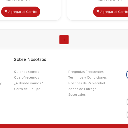
Agregar al Carrito
Agregar al Carrit
1
Sobre Nosotros
R
Quienes somos
Preguntas Frecuentes
Que ofrecemos
Terminos y Condiciones
y
¿A dónde vamos?
Politicas de Privacidad
Carta del Equipo
Zonas de Entrega
Se
Sucursales