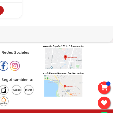
o
edes Sociales
gui tambien a:
0