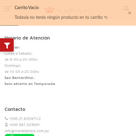
Carrito Vacío
Todavía no tenés ningún producto en tu carrito =(
Horario de Atención
Central:
Lunes a Sábado:
de 9:00 a 20:00hs
Domingo:
de 10:00 a 20:00hs
San Bernardino:
Solo abierto en Temporada
Contacto
+595 21 605971/2
+595 981 203891
info@marketplace.com.py