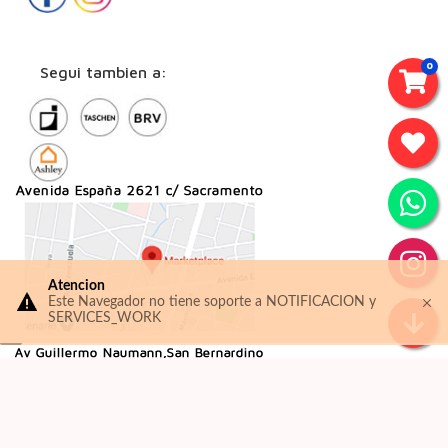
0
Segui tambien a:
Atencion
Este Navegador no tiene soporte a NOTIFICACION y
SERVICES_WORK